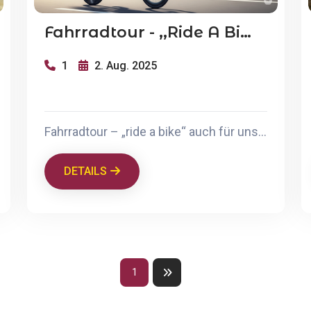
Fahrradtour - ,,ride A Bike
1
2. Aug. 2025
Fahrradtour – „ride a bike“ auch für unsere „NichtReiter“ Start Reithalle Weeze am 02.08.2025 um 15 Uhr Ziel Garten der Familie Peters Voraussetzung ihr seid sattelfest und traut euch mit eurem Rad eine Strecke von ca 30 km zu wir machen zwischendurch Pausen ihr seid volljährig oder werdet von euren Eltern begleitet bringt euer eigenes Fahrrad mit und vergesst Getränke und Snacks für unterwegs wir freuen uns auf eine schöne Tour mit euch.
DETAILS
1