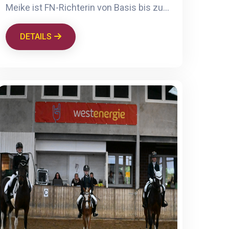
Meike ist FN-Richterin von Basis bis zur Klasse S und selbst aktiv im Jungpferdesattel und bis Dressur Grand Prix.
DETAILS