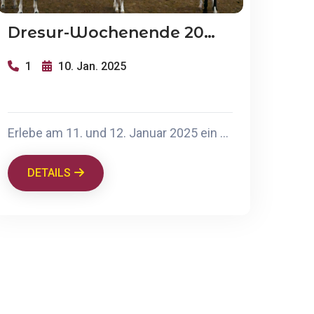
Dresur-Wochenende 2024
1
10. Jan. 2025
Erlebe am 11. und 12. Januar 2025 ein exklusives Dressur-Wochenende mit Meike Schmidt beim Reiterverein Graf von Schmettow e.V. in Weeze! Ob Anfänger oder Fortgeschrittener, Meike bietet individuellen Unterricht von E-Niveau bis Klasse S. Highlight: der „Meike-Kneipen-Talk-Abend“ am 11. Januar. Jetzt anmelden bis zum 3. Januar 2025 und dabei sein – auch Zuschauer herzlich willkommen!
DETAILS