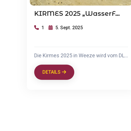
KIRMES 2025 „wasserFest“
1
5. Sept. 2025
Die Kirmes 2025 in Weeze wird vom DLRG Weeze als „wasserFest“ organisiert und umfasst traditionelle Brauchtumsveranstaltungen, Umzüge, Vereinsgemeinschaften und öffentliche Feiern. Highlights sind die Kirmeseröffnung am Samstag, 06.09.2025, mit Gottesdienst, Umzug zum Vittinghoff-Schell-Park, Tanzveranstaltung im Festzelt sowie der Hauptfesttag am Montag, 08.09.2025, mit Festakt, Frühschoppen und Proklamation des neuen Festkettenträgers. Der Reitverein Graf von Schmettow e.V. ist mit Standartenreitern und Fußgruppen beteiligt.
DETAILS