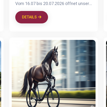
Vom 16.07 bis 20.07.2026 öffnet unsere PV-Campingwiese wieder Ihre Tore. Sichert euch jetzt euren Stellplatz für PKW mit Zelt, Wohnmobil oder Wohnwagen. Unsere Adresse lautet: Vorselear 2 in 47652 Weeze. Die Buchung erfolgt ganz einfach über den QR-Code oder per Klick auf den QR-Code. 50 € pro Nacht Für das Camping berechnen wir 50€ pro Nacht und Stellplatz. Die Campingkosten müssen vorab bezahlt werden. Der Stellplatz kann am Abreisetag bis 13 Uhr genutzt werden. In unserer Kantine vor Ort könnt ihr bequem bar oder mit Karte zahlen. Kein Grillen und kein offenes Feuer! Duschen und Toiletten sind rund um die Uhr für euch geöffnet. Sie werden einmal täglich gereinigt. Bitte entsorgt eure Chemietoiletten bei der ARAL- Tankstelle, Industriestr. 43, direkt an der B9 Richtung Kevelaer. Von Freitag bis Montag bieten wir von 10 bis 13 Uhr ein tolles Frühstücksbuffet an. Für das Frühstücksbuffet findet ca. eine Woche vor Anreise eine Bitte haltet die Wiese sauber und nutzt für eure Abfälle den bereit gestellten Müllcontainer. 15 € pro Person *Kinder bis 10 Jahre kostenlos. verbindliche Abfrage in der WhatsApp-Gruppe statt. Ihr habt Pfandflaschen- und Dosen, die ihr nicht mitnehmen möchtet? Werft dies gerne in den dafür bereit gestellten Behälter. Über den Erlös freut sich unsere Vereinsjugend
DETAILS