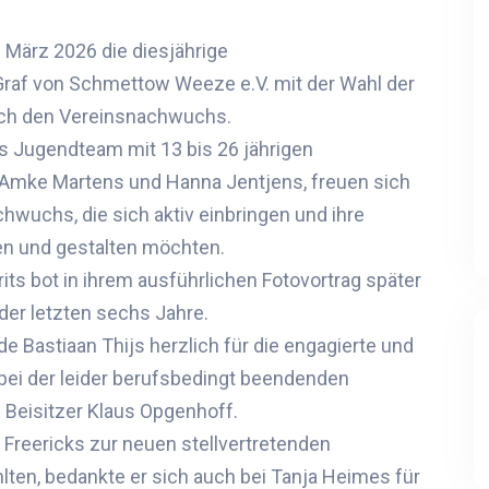
3
März 202
6
die diesjährige
raf von Schmettow Weeze e.V. mit der Wahl der
ch den Vereinsnachwuchs
.
s Jugendteam mit 13 bis 26 jährigen
Amke
Martens und Hanna
Jentjens
,
freuen sich
hwuchs, die sich
aktiv
einbringen und ihre
en
und gestalten
möchten.
rits
bot in ihrem ausführlichen
Fotovortrag
später
der letzten sechs Jahre.
nde Bastiaan Thijs
herzlich
für die engagierte und
bei der leider berufsbedingt beendenden
d Beisitzer Klaus Opgenhoff.
Freericks zur
neuen
stellvertretenden
lten, bedankte er sich
auch
bei Tanja Heimes für