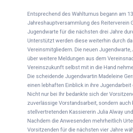
Entsprechend des Wahlturnus begann
am
1
Jahresha
uptversammlung des Reiterverein
G
Jugendwarte für die nächsten
drei
Jahre
dur
Unterstützt werden diese
weiterhin
durch da
Vereinsmitgliedern.
Die neuen Jugendwarte
,
über weitere Meldungen
aus de
m Vereinsnac
Vereinszukunft selbst mit in die Hand nehm
Die scheidende
Jugendwartin
Madeleine Ger
einen lebhaften Einblick in ihre
Jugendarbeit
Nicht nur bei Ihr bedankte sich der Vorsitze
zuverlässige Vorstandsarbeit, sondern auch 
stellvertretenden Kassier
er
in Julia Alway un
Nachdem die Anwesenden mehrheitlich Urte 
Vorsitzenden für die nächsten vier Jahre wäh