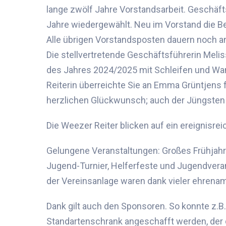
lange zwölf
Jahre Vorstandsarbeit.
Geschäfts
Jahre wiedergewählt. Neu im Vorstand die Be
Alle übrigen Vorstandsposten dauern noch a
Die stellvertretende Geschäftsführerin Melis
des Jahres 2024/2025 mit Schleifen und Wand
Reiterin überreichte Sie an Emma
Grüntjens
f
herzlichen Glückwunsch; auch der Jüngsten 
Die
Weezer
Reiter blicken auf ein er
eignisre
i
Gelungene Veranstaltungen: Großes Frühjahr
Jugend-Turnier
,
Helferfeste und Jugendvera
der Vereinsanlage
waren dank vieler ehrenamt
Dank gilt auch den Sponsoren. So k
onnte
z.B
Standartenschrank angeschafft
werden
, der