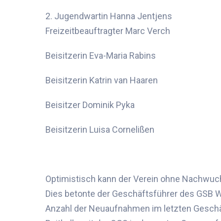
2
.
Jugendwart
in
Hanna
Jentjens
Freizeitbeauftragte
r
Marc Verch
Beisitzer
in
Eva-Maria Rabins
Beisitzer
in
Katrin van Haaren
Beisitzer
Dominik Pyka
Beisitzer
in
Luisa
Cornelißen
Optimistisch kann der Verein ohne Nachwuch
Dies betonte der
Geschäftsführer des GSB 
Anzahl
der
Neuaufnahmen im letzten Geschä