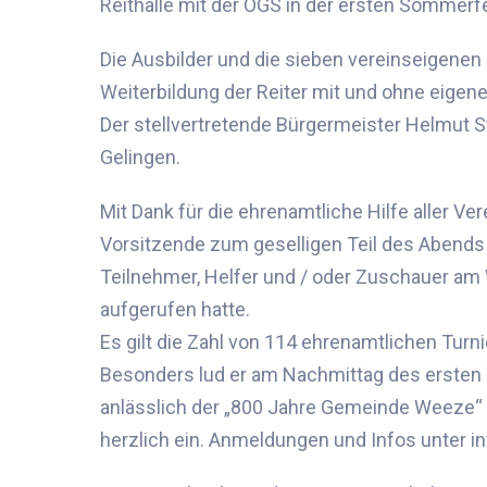
Reithalle mit der OGS in der ersten Sommer
Die Ausbilder und die s
ieben
vereinseigenen 
Weiterbildung der Reiter
mit
und
ohne eigen
Der stellvertretende Bürgermeister Helmut 
Gelingen.
Mit Dank für die
ehrenamtliche Hilfe aller
Vere
Vorsitzende zum geselligen Teil des Abends
Teilnehmer, Helfer und
/ oder
Zuschauer am
aufgerufen hatte
.
Es gilt die Zahl von 114 ehrenamtlichen Turn
Besonders lud er am Nachmittag des ersten 
anlässlich der „800 Jahre Gemeinde Weeze“ F
herzlich ein. Anmeldungen und Infos unter
i