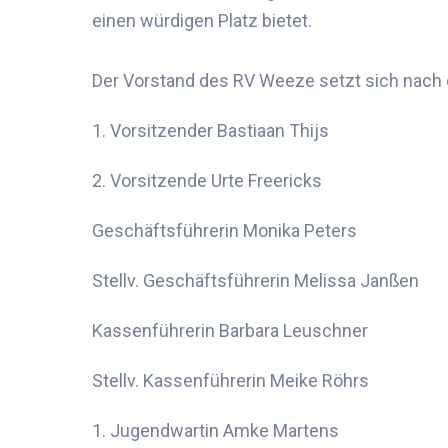
einen würdigen Platz bietet
.
Der Vorstand
des RV Weeze
setzt
sich
nach 
1. Vorsitzender
Bastiaan Thijs
2. Vorsitzende
Urte Freericks
Geschäftsführer
in
Monika Peters
Stellv. Geschäftsführer
in
Melissa Janßen
Kassenführer
in
Barbara Leuschner
Stellv. Kassenführer
in
Meike Röhrs
1.
Jugendwart
in
Amke
Martens