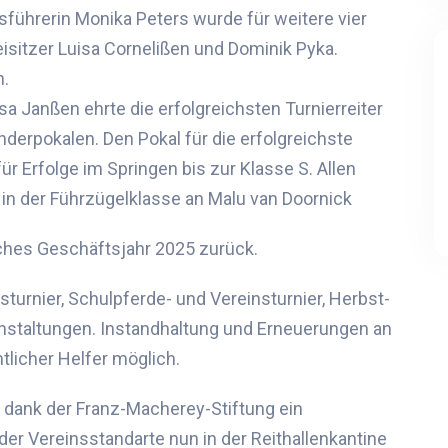
führerin Monika Peters wurde für weitere vier
isitzer Luisa
Cornelißen
und Dominik Pyka.
n.
sa Janßen ehrte die erfolgreichsten Turnierreiter
erpokalen. Den Pokal für die erfolgreichste
ür Erfolge im Springen bis zur Klasse S. Allen
in der Führzügelklasse an
Malu
van
Doornick
ches Geschäftsjahr 202
5
zurück.
sturnier,
Schulpferde- und Vereinsturnier,
Herbst-
nstaltungen.
Instandhaltung und Erneuerungen an
licher Helfer möglich.
. dank der
Franz-
Macherey
-
Stiftung ein
 der Vereinsstandarte nun in der Reithallenkantine