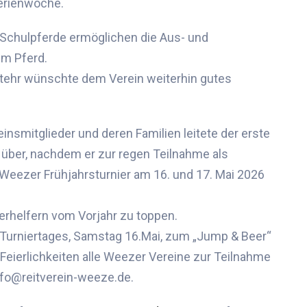
ferienwoche
.
Schulpferde ermöglichen die Aus- und
e
m
Pferd
.
Stehr wünschte dem Verein weiterhin gutes
insmitglieder und deren Familien
leitete der erste
 über
, nachdem er zur regen Teilnahme als
Weezer
Frühjahrsturnier am
16
. und
17
. Mai 202
6
ierhelfern vom Vorjahr zu toppen.
Turniertages, Samstag 16.Mai, zum „Jump & Beer“
eierlichkeiten alle
Weezer
Vereine zur Teilnahme
nfo@reitverein-weeze.de
.