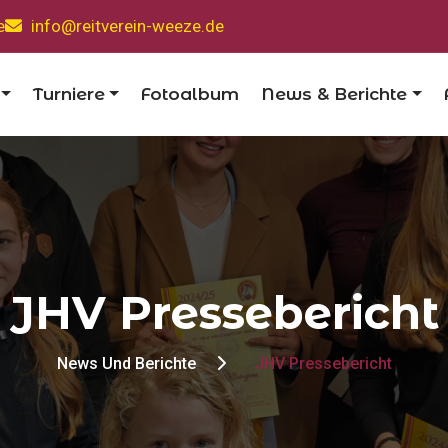
e
info@reitverein-weeze.de
Turniere
Fotoalbum
News & Berichte
JHV Pressebericht
News Und Berichte
JHV Pressebericht